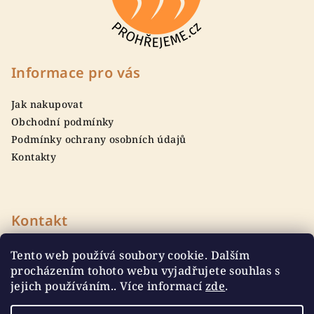
Z
á
p
Informace pro vás
a
Jak nakupovat
t
Obchodní podmínky
í
Podmínky ochrany osobních údajů
Kontakty
Kontakt
info
@
prohrejeme.cz
Tento web používá soubory cookie. Dalším
procházením tohoto webu vyjadřujete souhlas s
jejich používáním.. Více informací
zde
.